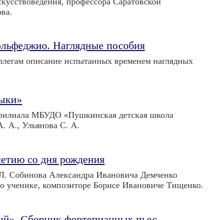
скусствоведения, профессора Саратовской
ва.
льфеджио. Наглядные пособия
оллегам описание испытанных временем наглядных
зыки»
 филиала МБУДО «Пушкинская детская школа
. А., Ульянова С. А.
летию со дня рождения
 Л. Собинова Александра Ивановича Демченко
о ученике, композиторе Борисе Ивановиче Тищенко.
ый». Сборник фортепианных пьес