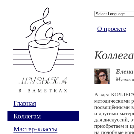
О проекте
Коллег
Елена
Музыков
Раздел КОЛЛЕГАМ
методическими р
Главная
посвящёнными во
и другими мате
Коллегам
для дискуссий, 
приобретаем и ц
Мастер-классы
на подобные кон