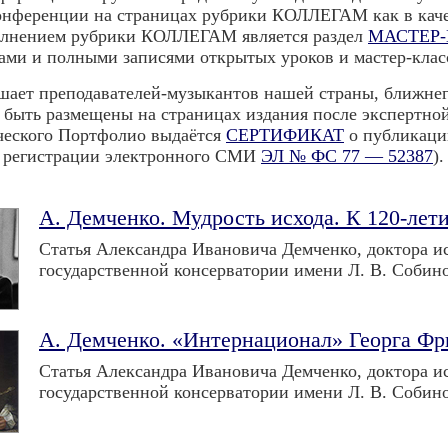
онференции на страницах рубрики КОЛЛЕГАМ как в качест
олнением рубрики КОЛЛЕГАМ является раздел
МАСТЕР
ами и полными записями открытых уроков и мастер-класс
шает преподавателей-музыкантов нашей страны, ближнего
 быть размещены на страницах издания после экспертно
ческого Портфолио выдаётся
СЕРТИФИКАТ
о публикаци
о регистрации электронного СМИ
ЭЛ № ФС 77 — 52387
)
А. Демченко. Мудрость исхода. К 120-лет
Статья Александра Ивановича Демченко, доктора и
государственной консерватории имени Л. В. Собино
А. Демченко. «Интернационал» Георга Фр
Статья Александра Ивановича Демченко, доктора и
государственной консерватории имени Л. В. Собино