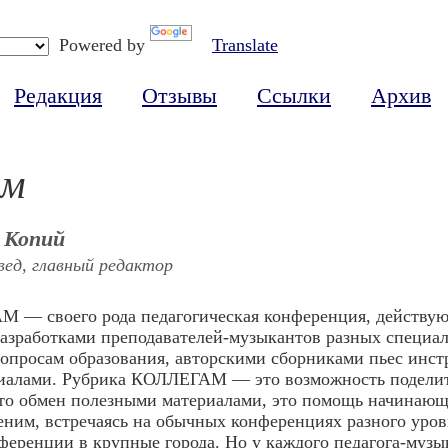
Powered by
Translate
Редакция
Отзывы
Ссылки
Архив
ам
 Копий
ед, главный редактор
 — своего рода педагогическая конференция, действую
азработками преподавателей-музыкантов разных специал
просам образования, авторскими сборниками пьес инстр
риалами. Рубрика КОЛЛЕГАМ — это возможность поделит
это обмен полезными материалами, это помощь начинающи
еним, встречаясь на обычных конференциях разного уровн
ференции в крупные города. Но у каждого педагога-музы