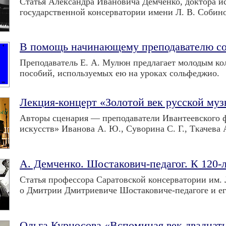
Статья Александра Ивановича Демченко, доктора и
государственной консерватории имени Л. В. Собино
В помощь начинающему преподавателю со
Преподаватель Е. А. Мулюн предлагает молодым к
пособий, используемых ею на уроках сольфеджио.
Лекция-концерт «Золотой век русской му
Авторы сценария — преподаватели Ивантеевского
искусств» Иванова А. Ю., Суворина С. Г., Ткачева А
А. Демченко. Шостакович-педагог. К 120-
Статья профессора Саратовской консерватории им.
о Дмитрии Дмитриевиче Шостаковиче-педагоге и ег
Ольга Курносова.«Вспоминая век двадцат