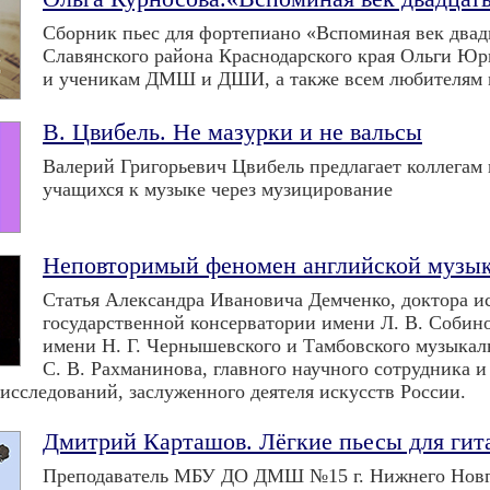
Сборник пьес для фортепиано «Вспоминая век два
Славянского района Краснодарского края Ольги Юр
и ученикам ДМШ и ДШИ, а также всем любителям 
В. Цвибель. Не мазурки и не вальсы
Валерий Григорьевич Цвибель предлагает коллега
учащихся к музыке через музицирование
Неповторимый феномен английской музы
Статья Александра Ивановича Демченко, доктора и
государственной консерватории имени Л. В. Собино
имени Н. Г. Чернышевского и Тамбовского музыкал
С. В. Рахманинова, главного научного сотрудника
исследований, заслуженного деятеля искусств России.
Дмитрий Карташов. Лёгкие пьесы для гит
Преподаватель МБУ ДО ДМШ №15 г. Нижнего Новгор