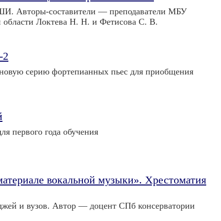
ШИ. Авторы-составители — преподаватели МБУ
бласти Локтева Н. Н. и Фетисова С. В.
-2
м новую серию фортепианных пьес для приобщения
й
ля первого года обучения
материале вокальной музыки». Хрестоматия
джей и вузов. Автор — доцент СПб консерватории