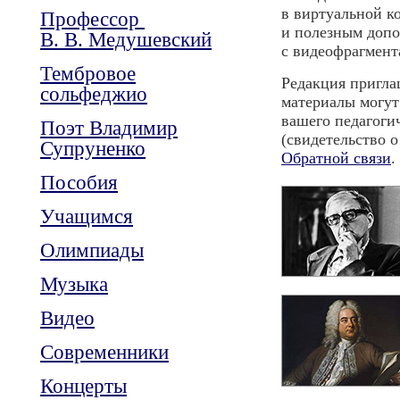
в виртуальной к
Профессор
и полезным доп
В. В. Медушевский
с видеофрагмент
Тембровое
Редакция пригла
сольфеджио
материалы могут
вашего педагоги
Поэт Владимир
(свидетельство 
Супруненко
Обратной связи
.
Пособия
Учащимся
Олимпиады
Музыка
Видео
Современники
Концерты