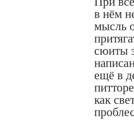
При всё
в нём н
мысль 
притяга
сюиты э
написа
ещё в д
питтор
как све
проблес