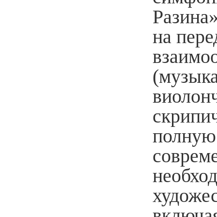
Разина
на пере
взаимо
(музыка
виолон
скрипич
полную 
совреме
необхо
художе
включа