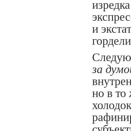
изредк
экспрес
и экст
гордели
Следую
за думо
внутрен
но в то
холодок
рафини
субъек