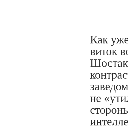
Как уж
виток в
Шостак
контра
заведом
не «ути
стороны
интелле