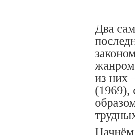
Два сам
послед
законо
жанром 
из них
(1969)
образом
трудных
Начнём 