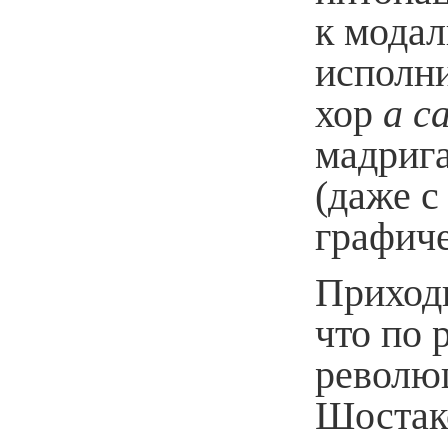
к модал
исполни
хор
a
ca
мадрига
(даже с
графич
Приходи
что по 
револю
Шостако