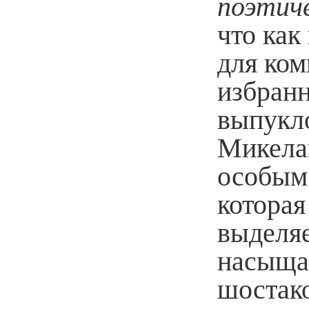
поэтич
что как
для ком
избранн
выпукло
Микела
особым 
которая
выделяе
насыща
шостак