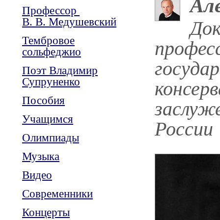
Ал
Профессор
В. В. Медушевский
Док
Тембровое
профес
сольфеджио
госуда
Поэт Владимир
Супруненко
консерв
Пособия
заслуж
Учащимся
России
Олимпиады
Музыка
Видео
Современники
Концерты