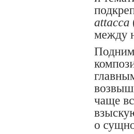
подкре
attacca
между н
Подним
компози
главным
возвыш
чаще вс
взыску
о сущно