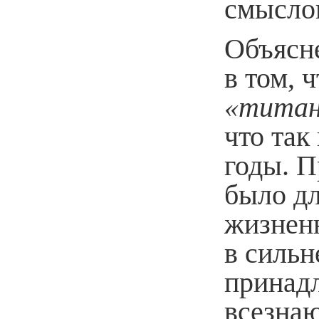
смысло
Объясне
в том, 
«титан
что так
годы. 
было дл
жизнен
в сильн
принадл
всезна