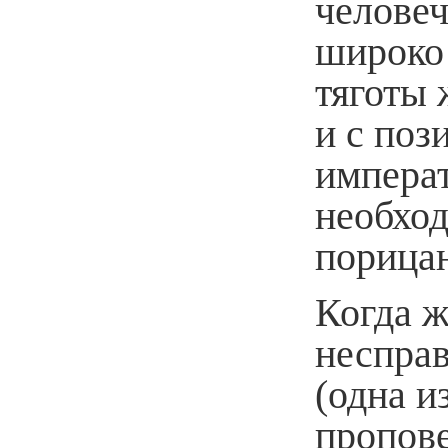
человеч
широко
тяготы 
и с поз
импера
необход
порицан
Когда ж
несправ
(одна 
пропове