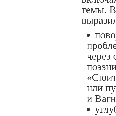
темы. В
вырази
пово
пробл
через 
поэзи
«Сюит
или пу
и Вагн
углу