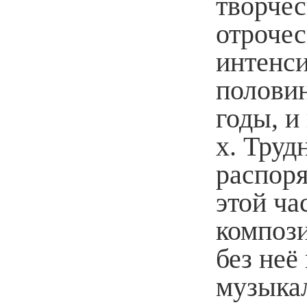
творчес
отрочес
интенси
половин
годы, и
х. Труд
распоря
этой ча
компози
без неё
музыка