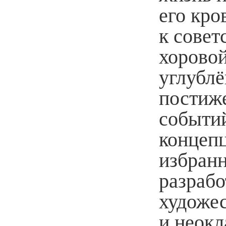
его кр
к совет
хоровой
углубл
постиж
событий
концепц
избранн
разрабо
художе
и неок