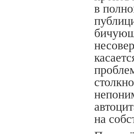
в полно
публици
бичующ
несовер
касаетс
проблем
столкн
непоним
автоци
на собс