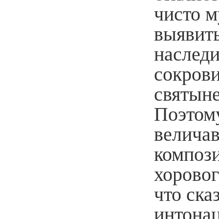
чисто 
выявит
наследи
сокров
святыне
Поэтому
велича
компози
хоровог
что ска
интонац