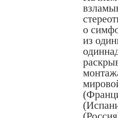
взламы
стереот
о симфо
из один
одиннад
раскрыв
монтаж
мирово
(Франци
(Испани
(Россия