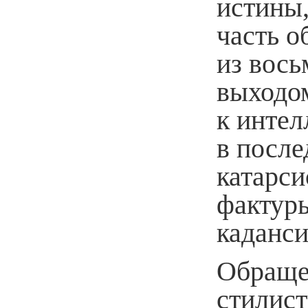
истины
часть о
из вос
выходом
к инте
в после
катарси
фактур
каданси
Обраще
стилис