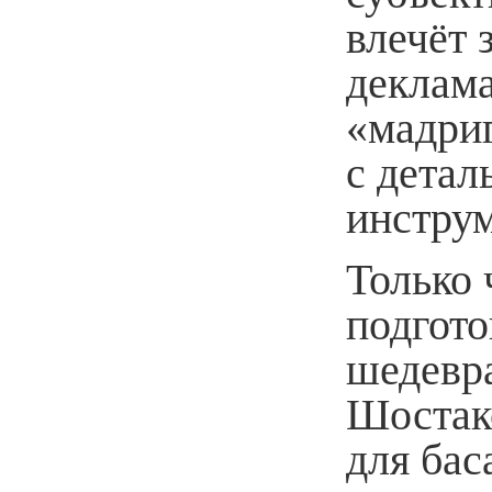
влечёт 
деклам
«мадри
с дета
инструм
Только 
подгото
шедевр
Шостако
для бас