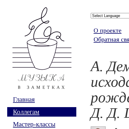
О проекте
Обратная св
А. Де
исход
рожд
Главная
Д. Д.
Коллегам
Мастер-классы