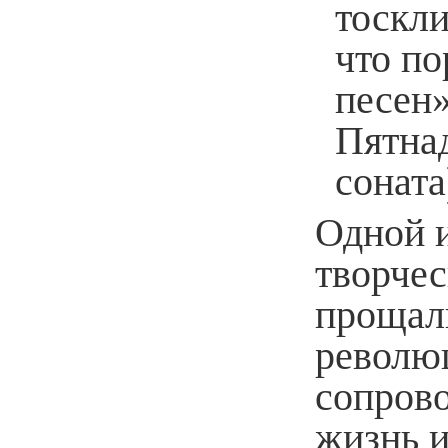
тоскли
что п
песен»
Пятна
соната
Одной и
творчес
прощаль
революц
сопров
жизнь и