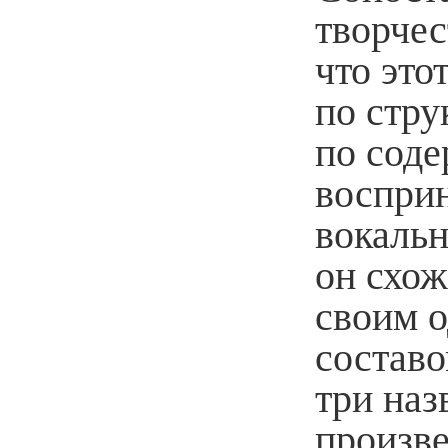
творчес
что это
по стру
по соде
восприн
вокальн
он схо
своим 
составо
три наз
произве