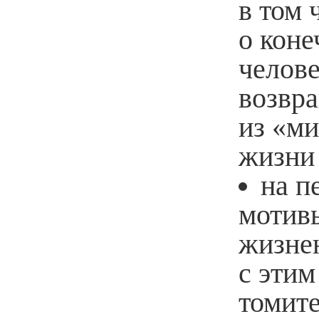
в том 
о коне
челове
возвра
из «м
жизни 
на п
мотивы
жизне
с этим
томите