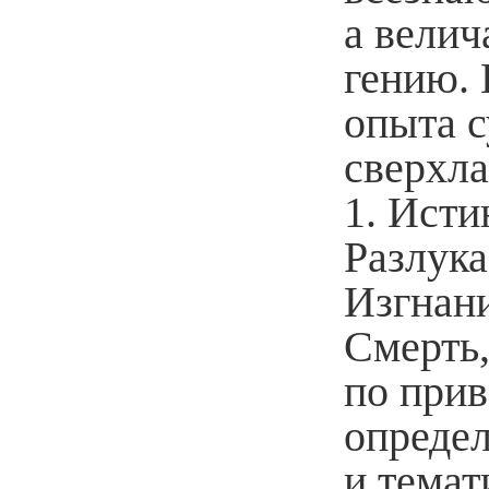
а вели
гению.
опыта 
сверхла
1. Исти
Разлука,
Изгнани
Смерть,
по при
определ
и темат