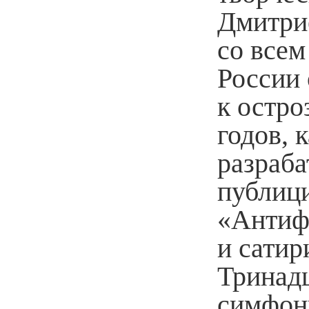
Дмитри
со все
России 
к остро
годов, 
разраба
публици
«Антиф
и сатир
Тринадц
симфон