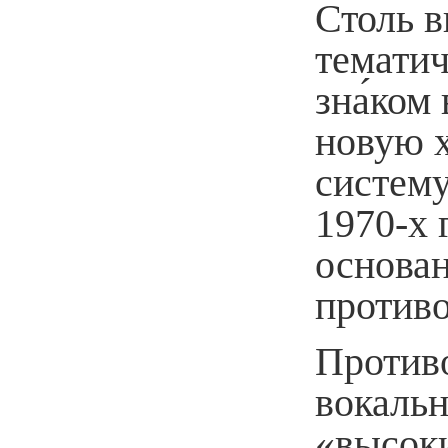
Столь 
тематич
зна́ком
новую 
систем
1970-х 
основан
противо
Против
вокальн
«высок