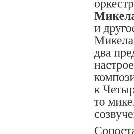
оркест
Микел
и друг
Микела
два пре
настрое
композ
к Четыр
то мике
созвуче
Сопост