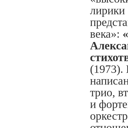
лирики 
предста
века»:
Алекса
стихот
(1973).
написан
трио, в
и форте
оркестр
отношен