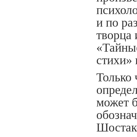
психол
и по ра
творца 
«Тайные
стихи» 
Только 
опреде
может б
обознач
Шостак