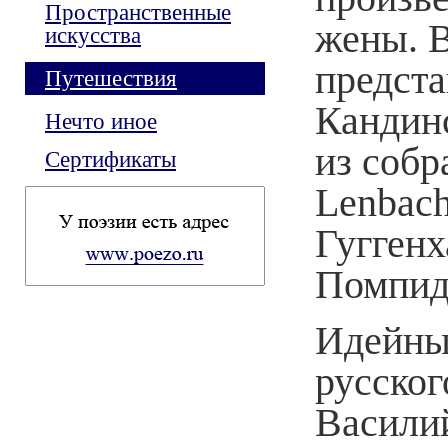
Пространственные
жены. В
искусства
предста
Путешествия
Кандинс
Нечто иное
из собр
Сертификаты
Lenbach
Гуггенх
Помпид
Идейны
русског
Васили