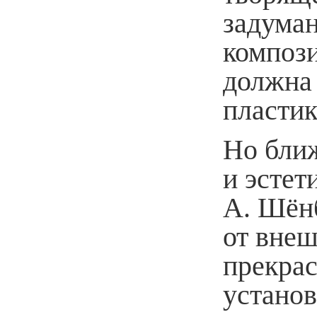
задуман
компози
должна 
пластик
Но ближ
и эстет
А. Шёнб
от внеш
прекрас
устано