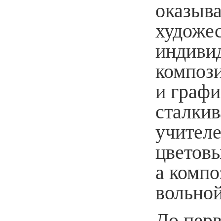
оказыва
художес
индивид
композ
и графи
сталкив
учителе
цветов
а комп
вольной
До пер