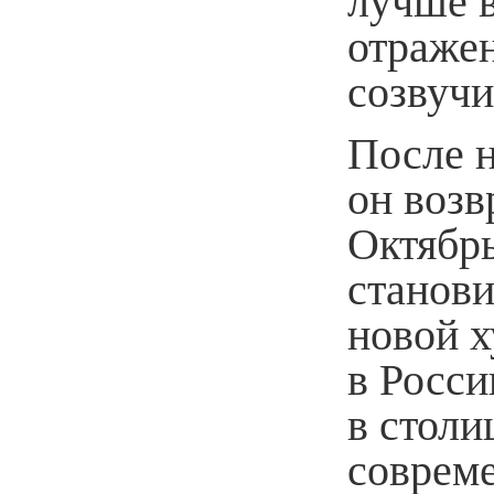
лучше 
отраже
созвучи
После 
он возв
Октябр
станови
новой 
в Росси
в столи
совреме