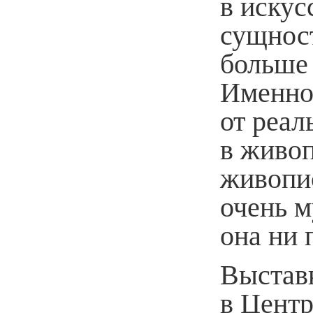
в искус
сущност
больше 
Именно
от реал
в живоп
живопи
очень м
она ни 
Выстав
в Цент