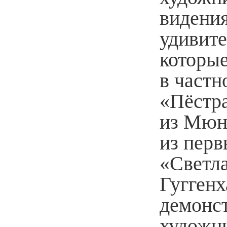
видения
удивите
которые
в частн
«Пёстра
из Мюнх
из перв
«Светла
Гуггенх
демонс
художни