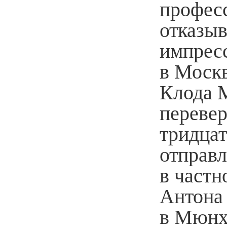
профес
отказыв
импрес
в Москв
Клода М
перевер
тридцат
отправл
в частн
Антона 
в Мюнх