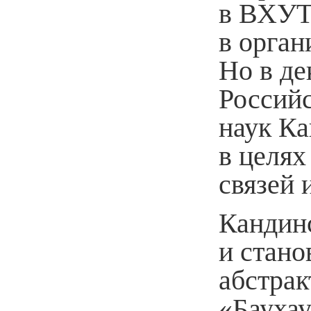
в ВХУТ
в орган
Но в де
Россий
наук Ка
в целя
связей 
Кандин
и стано
абстрак
«Баухау