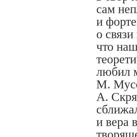
сам неп
и форт
о cвязи
что наш
теорети
любил м
М. Мусо
А. Скря
сближал
и вера 
творяще