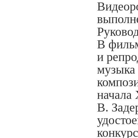
Видеор
выполн
Руковод
В филь
и репро
музыка 
компози
начала 
В. Заде
удосто
конкурс