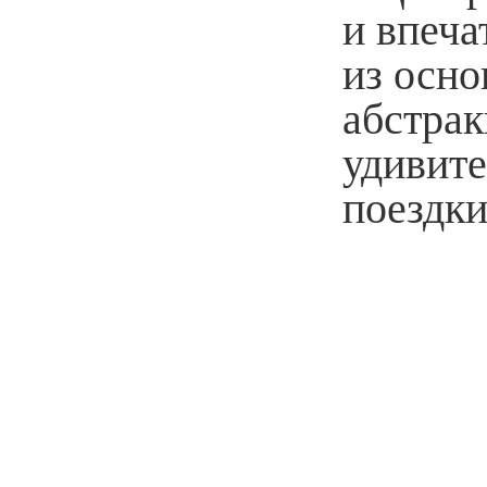
и впеча
из осн
абстрак
удивит
поездки