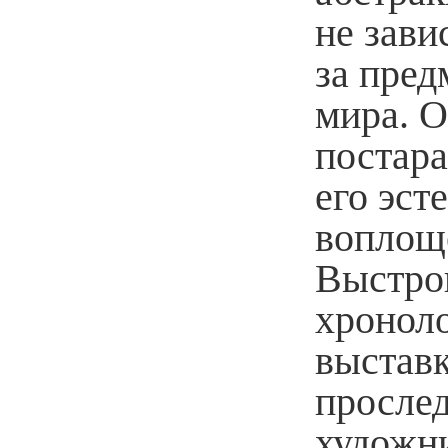
не зави
за пре
мира. О
постара
его эст
воплощ
Выстро
хроноло
выстав
прослед
художни