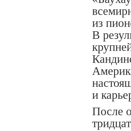
всемирн
из пион
В резул
крупне
Кандинс
Америка
настоя
и карье
После о
тридца