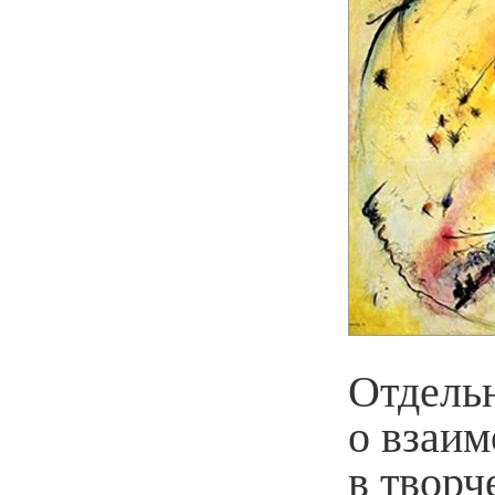
Отдель
о взаи
в творч