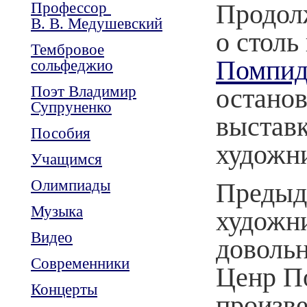
Профессор
Продол
В. В. Медушевский
о стол
Тембровое
Помпид
сольфеджио
Поэт Владимир
останов
Супруненко
выставк
Пособия
художни
Учащимся
Олимпиады
Предыд
Музыка
художн
Видео
довольн
Современники
Ценр П
Концерты
произве