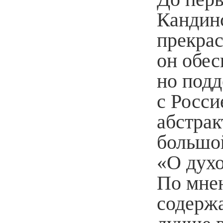
Кандин
прекрас
он обес
но подд
с Росси
абстра
большой
«О духо
По мне
содержа