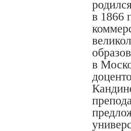
родилс
в 1866 
коммерс
велико
образо
в Моско
доценто
Кандин
препода
предло
универс