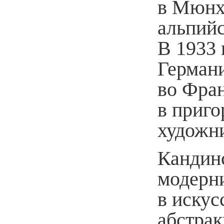
в Мюнх
альпийс
В 1933 
Герман
во Фран
в приг
художни
Кандин
модерни
в искус
абстрак