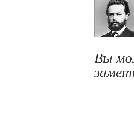
Вы мо
замет