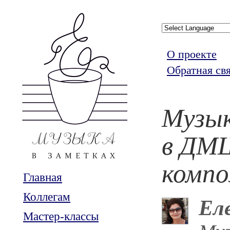
О проекте
Обратная св
Музык
в ДМ
компо
Главная
Коллегам
Ел
Мастер-классы