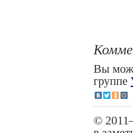
Комме
Вы може
группе
© 2011
в замет