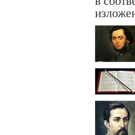
в соотв
изложе