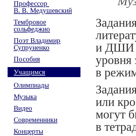
Муз
Профессор
В. В. Медушевский
Задания
Тембровое
сольфеджио
литера
Поэт Владимир
и ДШИ 
Супруненко
уровня 
Пособия
в режим
Учащимся
Олимпиады
Задания
Музыка
или кро
Видео
могут 
Современники
в тетра
Концерты