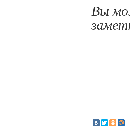
Вы мо
замет