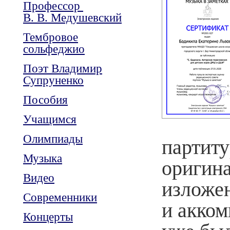
Профессор
В. В. Медушевский
Тембровое
сольфеджио
Поэт Владимир
Супруненко
Пособия
Учащимся
Олимпиады
партиту
Музыка
оригин
Видео
изложе
Современники
и акком
Концерты