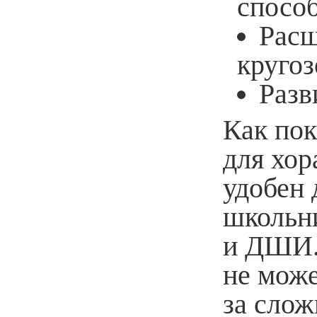
способ
Расш
кругоз
Разв
Как пок
для хор
удобен
школьн
и ДШИ.
не може
за слож