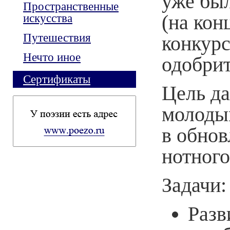
уже был
Пространственные
(на кон
искусства
Путешествия
конкурс
Нечто иное
одобрит
Сертификаты
Цель д
молоды
в обнов
нотного
Задачи:
Разв