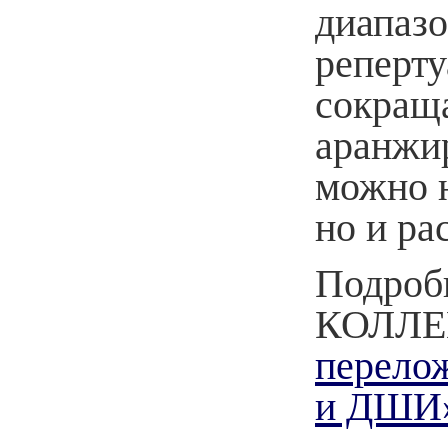
диапазо
реперт
сокраща
аранжир
можно н
но и ра
Подробн
КОЛЛЕ
перело
и ДШИ