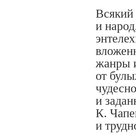
Всякий 
и народ
энтеле
вложенн
жанры 
от булы
чудесн
и задан
К. Чапе
и трудн