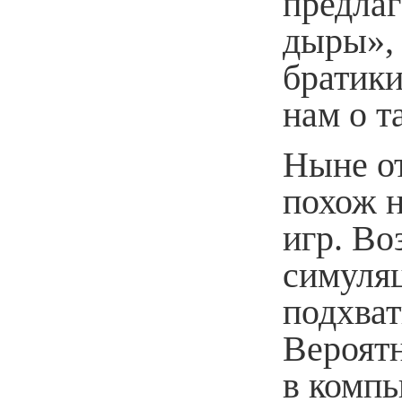
предлаг
дыры»,
братики
нам о 
Ныне о
похож 
игр. Во
симуляц
подхват
Вероятн
в компь