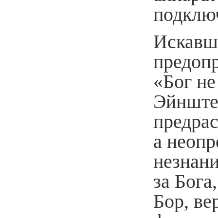
подключ
Искавш
предопр
«Бог не
Эйнштей
предрас
а неопр
незнани
за Бога
Бор, ве