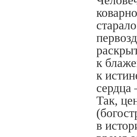
Человеч
коварн
старало
первоз
раскры
к блаже
к истин
сердца 
Так, це
(богост
в исто