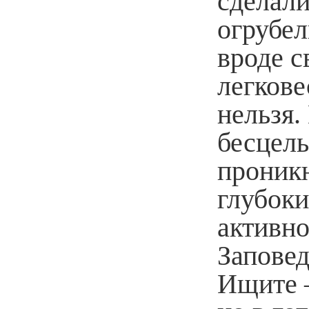
сделали
огрубел
вроде с
легкове
нельзя.
бесцель
проникн
глубоки
активно
Заповед
Ищите 