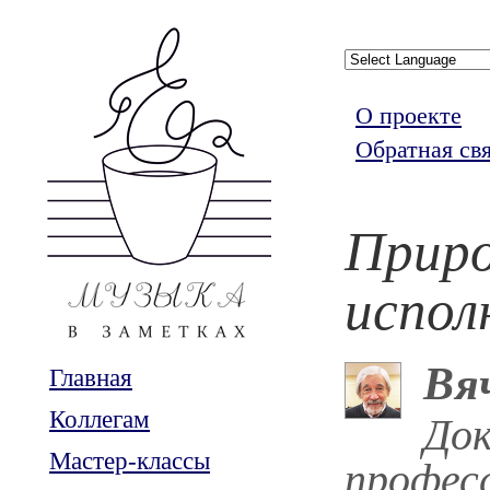
О проекте
Обратная св
Приро
испол
Вя
Главная
Коллегам
Док
Мастер-классы
профес