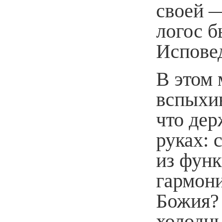
своей 
логос б
Испове
В этом 
вспыхив
что дер
руках: 
из фун
гармон
Божия? 
холодны