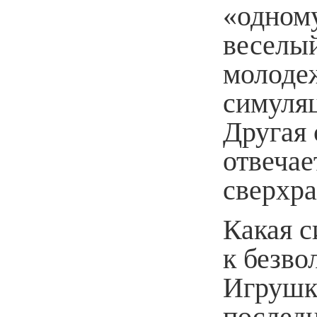
«одном
веселы
молодеж
симуля
Другая
отвечае
сверхр
Какая 
к безв
Игрушк
последн