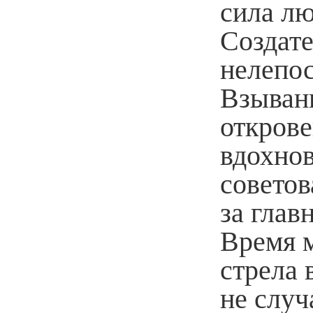
сила лю
Создате
нелепос
Взыван
открове
вдохнов
советов
за глав
Время 
стрела
не случ