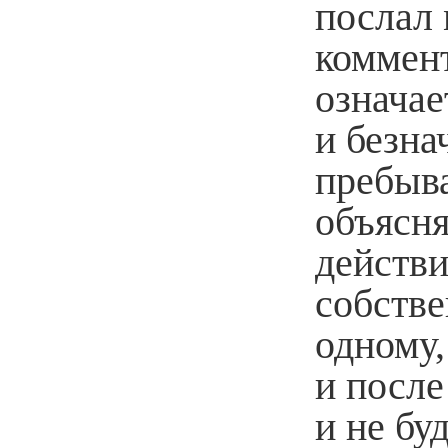
послал 
коммент
означа
и безна
пребыв
объясня
действ
собстве
одному,
и после
и не бу