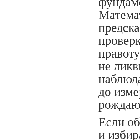
фундаме
Математ
предска
провер
правоту
не лик
наблюд
до изме
рождаю
Если об
и избир