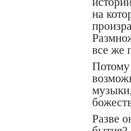
истории
на кото
произр
Размно
все же 
Потому
возможн
музыки,
божеств
Разве о
бытия?