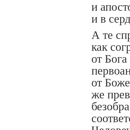
и апост
и в сер
А те сп
как со
от Бога
первоа
от Боже
же прев
безобра
соответ