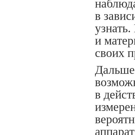
наблюда
в завис
узнать.
и матер
своих 
Дальше
возмож
в дейст
измерен
вероят
аппарат