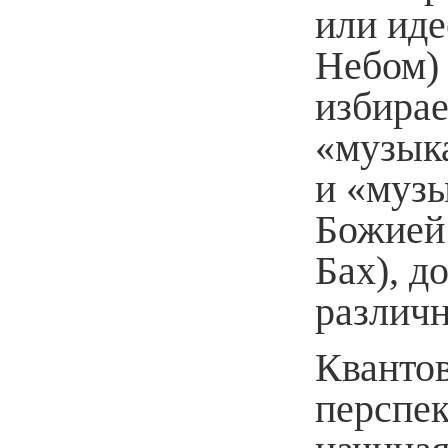
или иде
Небом) 
избирае
«музык
и «муз
Божией 
Бах), д
различн
Кванто
перспек