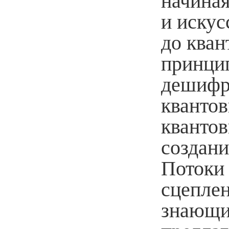
начиная
и искус
до кван
принци
дешифр
квантов
квантов
создани
Потоки 
сцепле
знающих