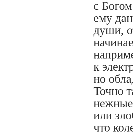
с Богом
ему дан
души, о
начина
наприме
к элект
но обл
Точно 
нежные,
или зло
что кол