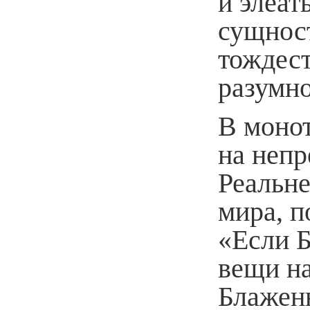
и элеат
сущнос
тождес
разумн
В монот
на непр
Реальне
мира, п
«Если Б
вещи на
Блаженн