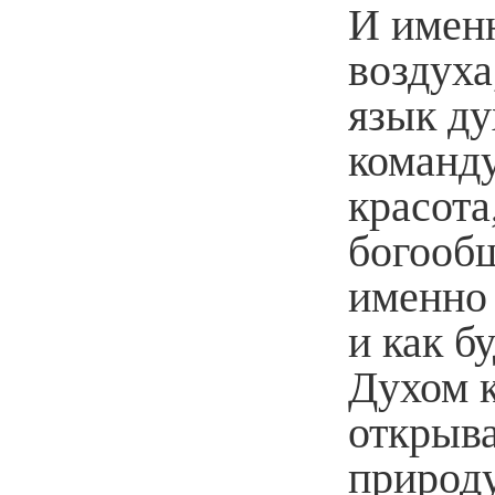
И именн
воздуха
язык ду
команд
красота
богообщ
именно
и как б
Духом 
открыва
природу