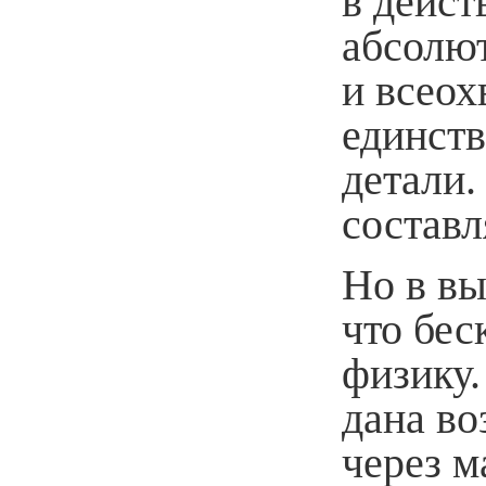
в дейст
абсолю
и всеох
единств
детали.
состав
Но в вы
что бе
физику.
дана во
через м