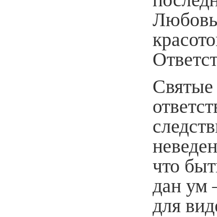
Любовь
красот
Ответс
Святые 
ответст
следств
неведен
что быт
дан ум
для вид