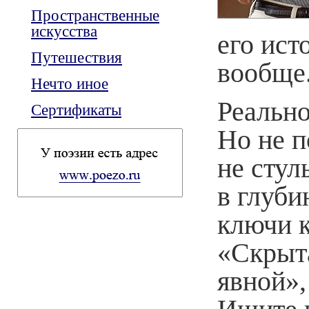
Пространственные
искусства
его ист
Путешествия
вообще.
Нечто иное
Реально
Сертификаты
Но не п
не стул
в глуби
ключи 
«Скрыт
явной»,