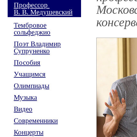
Профессор
Москов
В. В. Медушевский
консерв
Тембровое
сольфеджио
Поэт Владимир
Супруненко
Пособия
Учащимся
Олимпиады
Музыка
Видео
Современники
Концерты