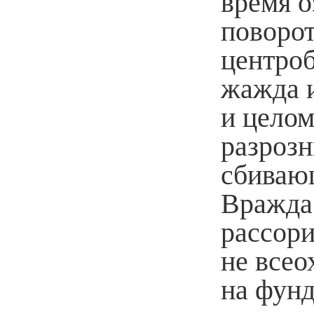
время о
поворот
центро
жажда 
и целом
разрозн
сбивающ
Вражда
рассори
не всео
на фун