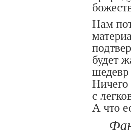
божеств
Нам по
материа
подтвер
будет ж
шедевр 
Ничего 
с легко
А что е
Фан