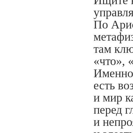
Ищите 
управля
По Арис
метафи
там клю
«что», 
Именно 
есть во
и мир к
перед г
и непро