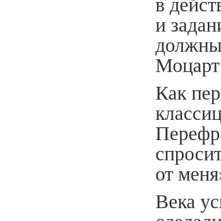
в дейст
и задан
должны
Моцарт
Как пе
классиц
Перефр
спросит
от меня
Века у