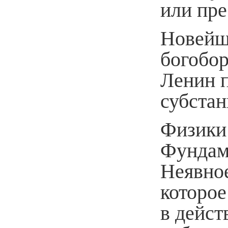
или пре
Новейш
богобор
Ленин п
субста
Физики 
Фундам
Неявное
которое
в дейст