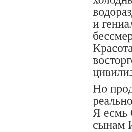
водора
и гениа
бессмер
Красот
восторг
цивили
Но про
реально
Я есмь 
сынам 