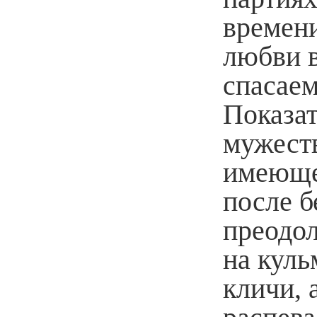
времени
любви в
спасае
Показат
мужеств
имеюще
после б
преодо
на куль
кличи, 