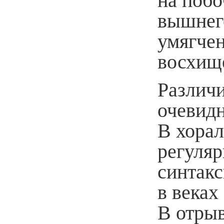
на побо
вышнег
умягчен
восхищ
Различ
очевидн
В хорал
регуляр
синтакс
в веках
В отрыв