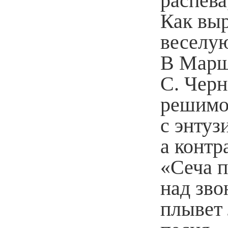
распева
Как вы
веселую
В Марш
С. Черн
решимо
с энтуз
а контр
«Сеча 
над зво
плывет