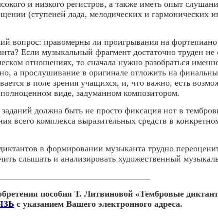
сокого и низкого регистров, а также иметь опыт слушан
щении (ступеней лада, мелодических и гармонических ин
ий вопрос: правомерны ли проигрывания на фортепиано
анта? Если музыкальный фрагмент достаточно труден не с
еском отношениях, то сначала нужно разобраться именно 
но, а прослушивание в оригинале отложить на финальн
вается в поле зрения учащихся, и, что важно, есть воз
 полноценном виде, задуманном композитором.
заданий должна быть не просто фиксация нот в тембров
ния всего комплекса выразительных средств в конкретн
диктантов в формировании музыканта трудно переоценит
ить слышать и анализировать художественный музыкаль
___________________________________
обретения пособия Т. Литвиновой «Тембровые диктант
ЯЗЬ
с указанием Вашего электронного адреса.