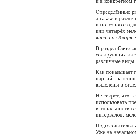
и в конкретном 
Определённые ри
а также в различ
и полезного зад
или четырёх мел
части из Кварт
В раздел
Сочета
солирующих инст
различные виды 
Как показывает 
партий транспон
выделены в отде
Не секрет, что 
использовать пр
и тональности в
интервалов, мел
Подготовительны
Уже на начально