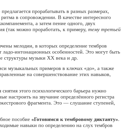
предлагается прорабатывать в разных размерах,
го ритма в сопровождении. В качестве интересного
компанемента, а затем пение одного, двух
я (так можно проработать, к примеру,
тему третьей
чены мелодии, в которых определение тембров
т ладо-интонационных особенностей. Это могут быть
е структуры музыки XX века и др.
иси музыкальных примеров в ключах «до», а также
равленные на совершенствование этих навыков,
я снятия этого психологического барьера нужно
ые настроить на звучание определённого регистра
оркестрового фрагмента. Это — слушание ступеней,
ебное пособие
«Готовимся к тембровому диктанту»
.
бходимые навыки по определению на слух тембров