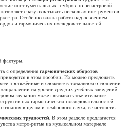
воение инструментальных тембров по регистровой
позволяет сразу охватывать несколько инструментов
оркестра. Особенно важна работа над освоением
кордов и гармонических последовательностей
й фактуры.
ать с определения
гармонических оборотов
 приводятся в этом пособии. Их можно предложить
более протяжённые и сложные в тональном отношении
м направлении на уровне средних учебных заведений
стровом звучании может вызывать значительные
нструктивных гармонических последовательностей
сознания в целом и тембрового слуха, в частности.
мически
х
трудност
ей.
В этом разделе предлагается
чувства метро-ритма на музыкальном материале