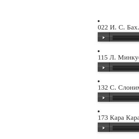
022 И. С. Бах
00:00
/
01:04
115 Л. Минкус
00:00
/
00:49
132 С. Слони
00:00
/
00:19
173 Кара Кара