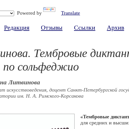
Powered by
Translate
Редакция
Отзывы
Ссылки
Архив
винова. Тембровые дикта
е по сольфеджио
на Литвинова
ат искусствоведения, доцент Санкт-Петербургской госу
атории им. Н. А. Римского-Корсакова
«Тембровые диктан
для средних и высши