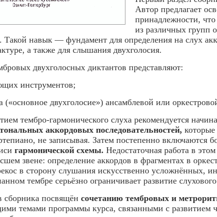
Автор предлагает ос
принадлежности, что 
из различных групп 
а. Такой навык — фундамент для определения на слух ак
актуре, а также для слышания двухголосия.
мбровых двухголосных диктантов представляют:
ющих инструментов;
са («основное двухголосие») ансамблевой или оркестрово
итием тембро-гармонического слуха рекомендуется начин
отональных аккордовых последовательностей,
которые
ртепиано, не записывая. Затем постепенно включаются 
писи
гармонической схемы.
Недостаточная работа в это
ысшем звене: определение аккордов в фрагментах в орке
рекос в сторону слушания искусственно усложнённых, и
анном тембре серьёзно ограничивает развитие слухового 
в сборника посвящён
сочетанию т
ембро
вых и метро
рит
щими темами программы курса, связанными с развитием 