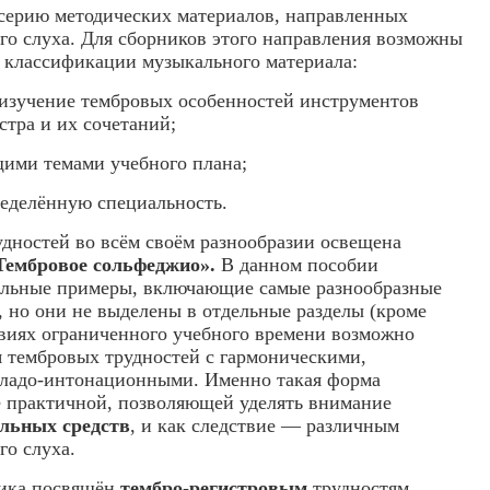
серию методических материалов, направленных
ого слуха. Для сборников этого направления возможны
классификации музыкального материала:
изучение тембровых особенностей инструментов
стра и их сочетаний;
ими темами учебного плана;
еделённую специальность.
дностей во всём своём разнообразии освещена
Тембровое сольфеджио».
В данном пособии
альные примеры, включающие самые разнообразные
, но они не выделены в отдельные разделы (кроме
овиях ограниченного учебного времени возможно
 тембровых трудностей с гармоническими,
 ладо-интонационными. Именно такая форма
е практичной, позволяющей уделять внимание
льных средств
, и как следствие — различным
го слуха.
ика посвящён
тембро-регистровым
трудностям.