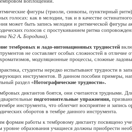
тембровом воплощении.
тмические фигуры (триоли, синкопы, пунктирный ритм) 
ных голосах: как в мелодии, так и в качестве остинатно
ания может быть запись мелодии и ритмической фигуры ак
одических голосов с простукиванием ритма сопровождени
ета №2 А
.
Бородина).
ние тембровых и ладо-интонационных трудностей
вклю
рументов не составляет особых сложностей в отличие о
хроматизмов, модуляционные процессы, сложные ладовы
практика, студенты нередко испытывают трудности в зап
ирующих инструментов. В данном пособии примеры, нап
льный раздел «
Нотографические трудности».
тембровых диктантов боятся, они считаются трудными. Дл
едварительные
подготовительные упражнения,
призванн
 тембре инструмента, что облегчит восприятие и запись 
одических оборотов в тембре данного инструмента.
м формам работы к тембровому диктанту посвящено уч
м уровне образования учащиеся должны приобрести нео