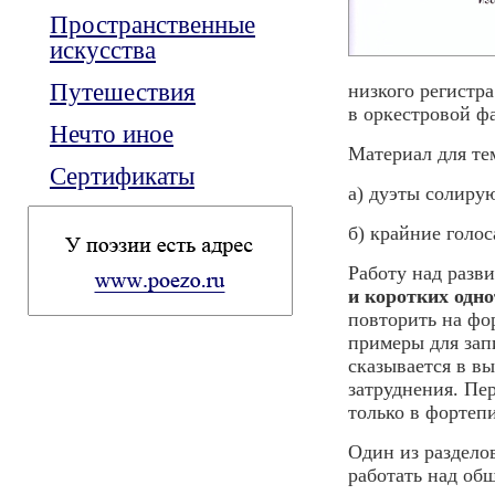
Пространственные
искусства
Путешествия
низкого регистр
в оркестровой ф
Нечто иное
Материал для те
Сертификаты
а) дуэты солиру
б) крайние голо
Работу над разв
и коротких одн
повторить на фо
примеры для за
сказывается в в
затруднения. Пе
только в фортепи
Один из раздело
работать над об