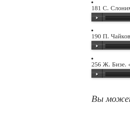
00:00
/
00:33
181 С. Слони
00:00
/
00:20
190 П. Чайков
00:00
/
00:42
256 Ж. Бизе.
00:00
/
00:36
Вы может