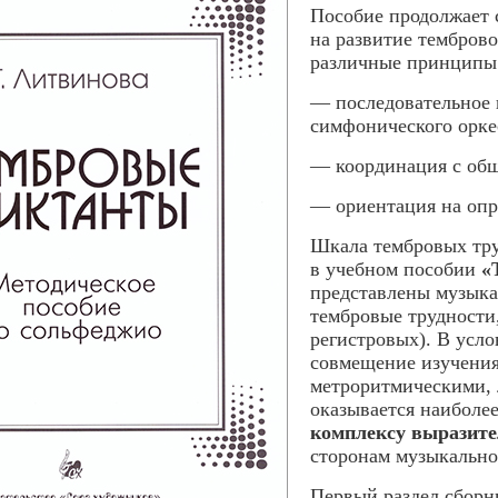
Пособие продолжает 
на развитие тембров
различные принципы 
— последовательное 
симфонического орке
— координация с общ
— ориентация на опр
Шкала тембровых тру
в учебном пособии
«
представлены музык
тембровые трудности
регистровых). В усл
совмещение изучения
метроритмическими,
оказывается наиболе
комплексу выразите
сторонам музыкально
Первый раздел сборн