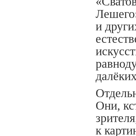
«Свато
Лешего»
и други
естеств
искусст
равнод
далёких
Отдельн
Они, кс
зрителя
к карт