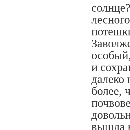
солнце?
лесног
потешки
Заволж
особый
и сохра
далеко 
более, 
почвове
довольн
вышла в