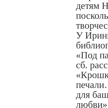
детям Н
посколь
творчес
У Ирин
библиог
«Под па
сб. рас
«Крошк
печали…
для ба
любви» 