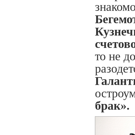
знакомо
Бегемо
Кузнеч
счетов
то не д
разоде
Галант
остроу
брак».