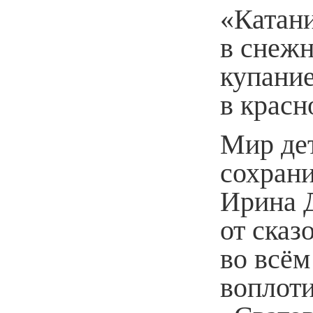
«Катан
в снеж
купание
в крас
Мир дет
сохрани
Ирина 
от сказ
во всём
воплоти