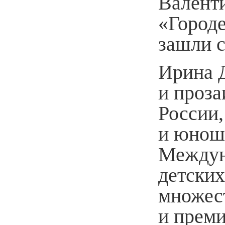
Валент
«Городе
зашли 
Ирина 
и проза
России,
и юноше
Междун
детских
множес
и преми