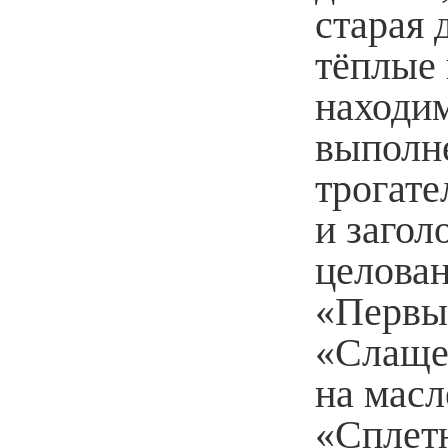
старая 
тёплые
находим
выполн
трогат
и загол
целован
«Первый
«Слащев
на мас
«Сплетн