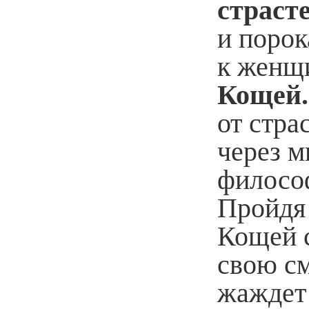
страсте
и порок
к женщи
Кощей.
от стра
через м
филосо
Пройдя 
Кощей с
свою см
жаждет 