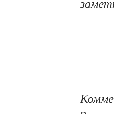
замет
Комме