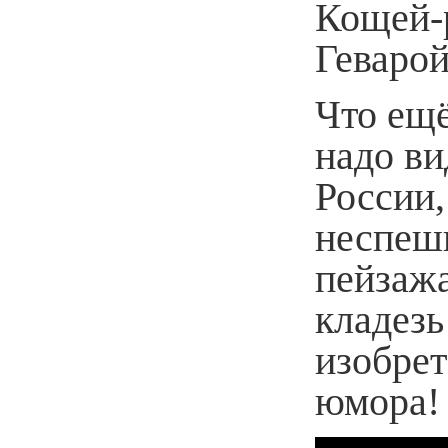
Кощей-
Геварой
Что ещё
надо ви
России,
неспеш
пейзаж
кладезь
изобрет
юмора!