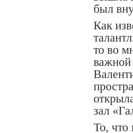
был вну
Как изв
талантл
то во м
важной
Валент
простра
открыла
зал «Га
То, что