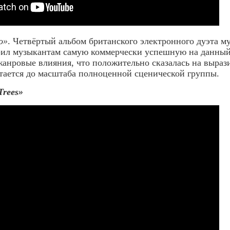
o»
. Четвёртый альбом британского электронного дуэта м
рил музыкантам самую коммерчески успешную на данный
жанровые влияния, что положительно сказалась на выраз
тается до масштаба полноценной сценической группы.
rees»