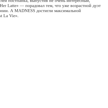
лей постпанка, выпустив не очень интересный,
Her Latte» — порадовал тем, что уже возрастной дуэт
иронии. А MADNESS достигли максимальной
t La Vie».