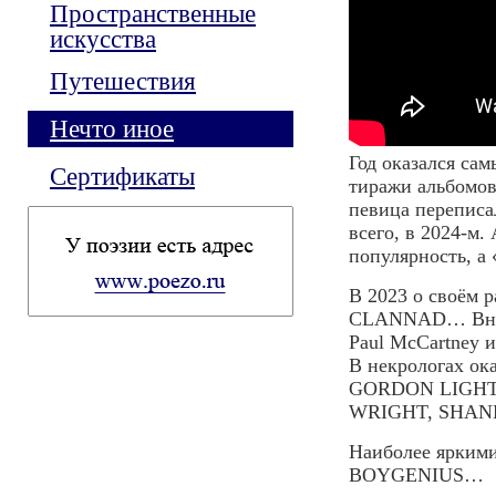
Пространственные
искусства
Путешествия
Нечто иное
Год оказался с
Сертификаты
тиражи альбомов 
певица переписа
всего, в 2024-м
популярность, а 
В 2023 о своём
CLANNAD… Внов
Paul McCartney 
В некрологах о
GORDON LIGHT
WRIGHT, SHAN
Наиболее ярким
BOYGENIUS…