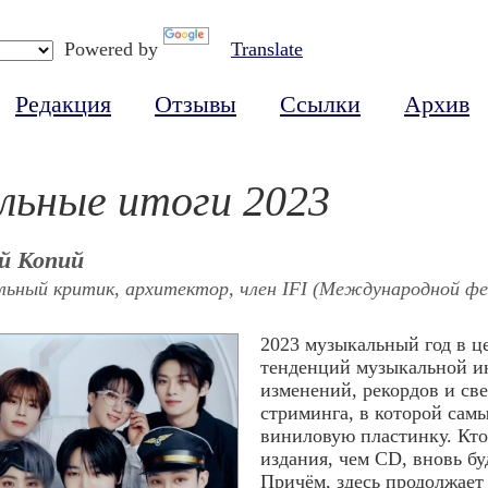
Powered by
Translate
Редакция
Отзывы
Ссылки
Архив
льные итоги 2023
й Копий
ьный критик, архитектор, член IFI (Международной фе
2023 музыкальный год в ц
тенденций музыкальной ин
изменений, рекордов и св
стриминга, в которой са
виниловую пластинку. Кто
издания, чем CD, вновь б
Причём, здесь продолжает