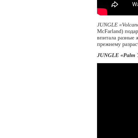
JUNGLE «Volcan
McFarland) пода
впитала разные 
прежнему разрас
JUNGLE «Palm T