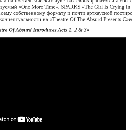
ли на ностальгических чувствах своих фанатов и любите
зуемый «One More Time». SPARKS «The Girl Is Crying In 
своему собственному формату и почти артхаусной пост
концептуальности на «Theatre Of The Absurd Presents C»es
e Of Absurd Introduces Acts 1, 2 & 3»