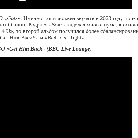
 «Guts»
. Именно так и должен звучать в 2023 году поп-
бют Оливии Родриго «Sour» наделал много шума, в основ
 4 U», то второй альбом получился более сбалансированн
«Get Him Back!», и «Bad Idea Right»…
 «Get Him Back» (BBC Live Lounge)