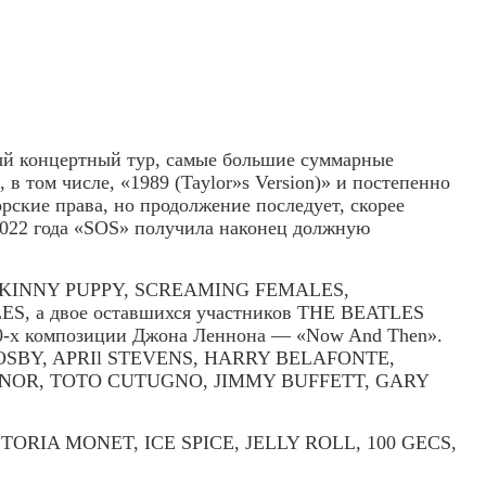
й концертный тур, самые большие суммарные
в том числе, «1989 (Taylor»s Version)» и постепенно
рские права, но продолжение последует, скорее
 2022 года «SOS» получила наконец должную
O, SKINNY PUPPY, SCREAMING FEMALES,
, а двое оставшихся участников THE BEATLES
970-х композиции Джона Леннона — «Now And Then».
CROSBY, APRIl STEVENS, HARRY BELAFONTE,
NNOR, TOTO CUTUGNO, JIMMY BUFFETT, GARY
ICTORIA MONET, ICE SPICE, JELLY ROLL, 100 GECS,