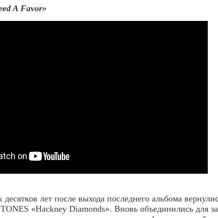
ed A Favor»
х десятков лет после выхода последнего альбома вернули
NES «Hackney Diamonds». Вновь объединились для запи