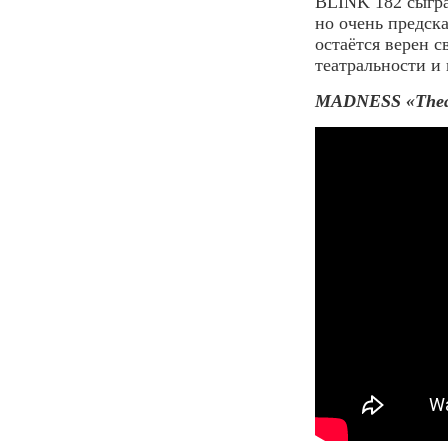
BLINK 182 сыгра
но очень предска
остаётся верен 
театральности и 
MADNESS «Theatr