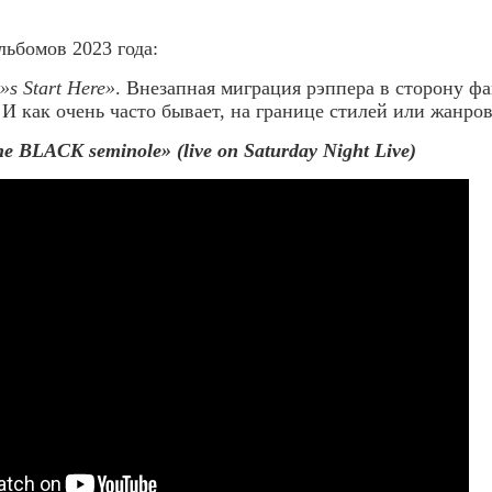
льбомов 2023 года:
s Start Here»
. Внезапная миграция рэппера в сторону ф
 И как очень часто бывает, на границе стилей или жанро
 BLACK seminole» (live on Saturday Night Live)