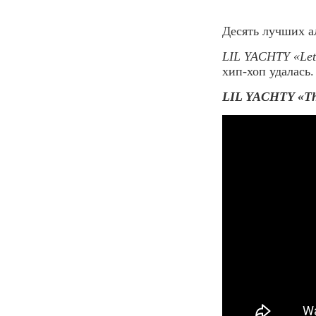
Десять лучших а
LIL YACHTY «Let»
хип-хоп удалась.
LIL YACHTY «The