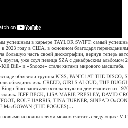
амым успешным в карьере TAYLOR SWIFT: самый успешны
в 2023 году в США, в основном благодаря переизданиям, 
ла большую часть своей дискографии, вернув теперь авто
. А другая, уже соул певица SZA с декабрьским альбомом
«Kill Bill» и «Snooze» стали хитами мирового масштаба.
 распаде объявили группы KISS, PANIC! AT THE DISC
ь объединились: CREED, GIRLS ALOUD, THE BUGGLES
и Ringo Starr записали основанную на демо-записи из 1
казались: JEFF BECK, LISA MARIE PRESLEY, DAVID 
FOOT, ROLF HARRIS, TINA TURNER, SINEAD O»CO
E MacGOWAN (THE POGUES)…
и новыми исполнителями можно считать следующих: V