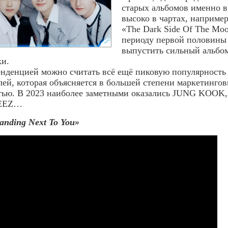
старых альбомов именно в
высоко в чартах, напри
«The Dark Side Of The Moo
периоду первой половины 
выпустить сильный альбом
ки.
нденцией можно считать всё ещё пиковую популярность (
лей, которая объясняется в большей степени маркетинго
тью. В 2023 наиболее заметными оказались JUNG KOOK,
EEZ…
nding Next To You»