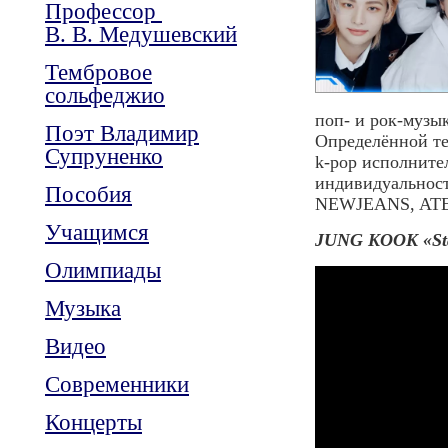
Профессор
В. В. Медушевский
Тембровое
сольфеджио
поп- и рок-музы
Поэт Владимир
Определённой те
Супруненко
k-pop исполните
индивидуальнос
Пособия
NEWJEANS, AT
Учащимся
JUNG KOOK «Sta
Олимпиады
Музыка
Видео
Современники
Концерты