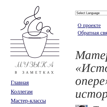
О проекте
Обратная св
Мате
«Исто
опере
Главная
истор
Коллегам
Мастер-классы