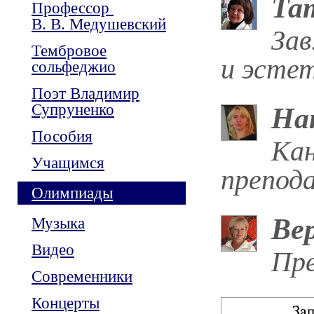
Та
Профессор
В. В. Медушевский
Зав
Тембровое
и эстет
сольфеджио
Поэт Владимир
Супруненко
На
Пособия
Кан
Учащимся
препод
Олимпиады
Ве
Музыка
Видео
Пре
Современники
Концерты