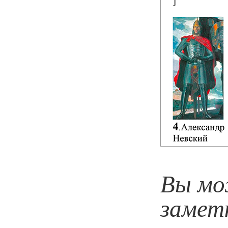
Вы мо
замет