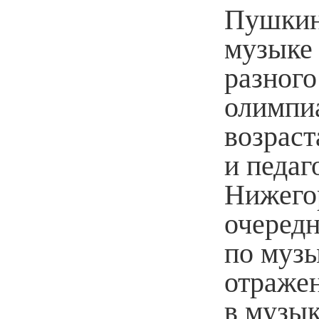
Пушкин
музыке
разного
олимпиа
возраст
и педа
Нижегор
очеред
по музы
отраже
в музык