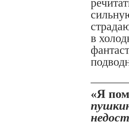
речитат
сильну
страда
в холод
фантас
подводн
______
«Я по
пушки
недос