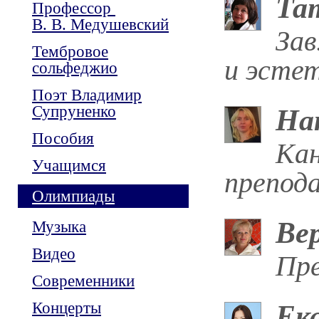
Та
Профессор
В. В. Медушевский
Зав
Тембровое
и эстет
сольфеджио
Поэт Владимир
Супруненко
На
Пособия
Кан
Учащимся
препод
Олимпиады
Ве
Музыка
Видео
Пре
Современники
Концерты
Ек