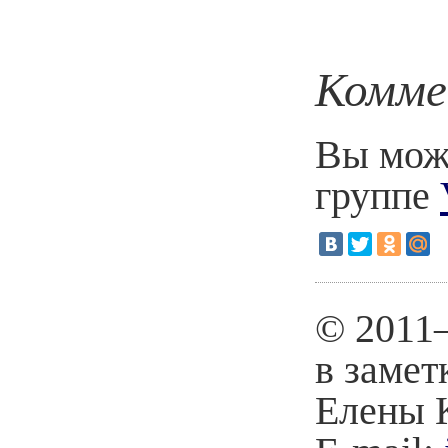
Комме
Вы може
группе
© 2011
в замет
Елены 