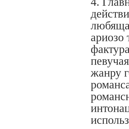
4. Глав
действи
любяща
ариозо 
фактура
певучая
жанру г
романса
романсн
интонац
использ