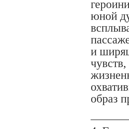
героини
юной д
всплыв
пассаже
и ширя
чувств,
жизнен
охвати
образ п
______