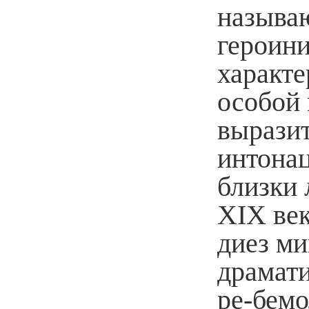
называю
героин
характе
особой
выразит
интонац
близки 
XIX век
диез ми
драмати
ре-бем