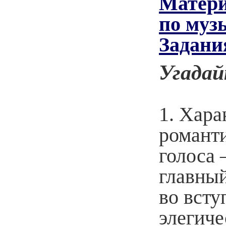
Матер
по муз
Задания
Угадай
1. Хара
романти
голоса 
главный
во всту
элегиче