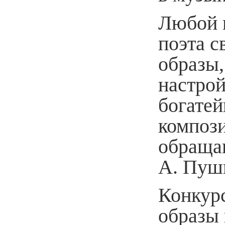
Любой м
поэта с
образы
настрой
богатей
компози
обраща
А. Пуш
Конкур
образы 