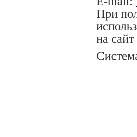
E-mail:
При по
использ
на сайт
Система