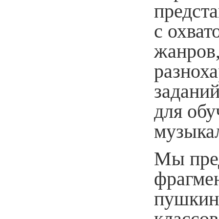
предста
с охва
жанров
разнох
заданий
для обу
музыкал
Мы пре
фрагме
пушкин
классо