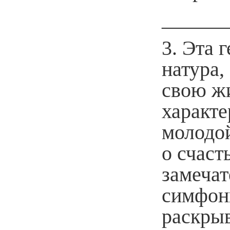
______
3. Эта 
натура,
свою жи
характе
молодой
о счаст
замечат
симфон
раскрыв