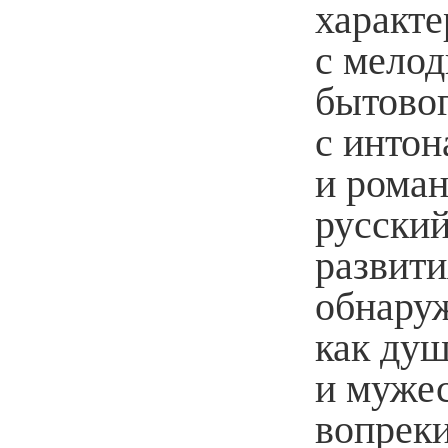
характе
с мелод
бытовог
с интон
и роман
русский
развити
обнаруж
как душ
и мужес
вопреки