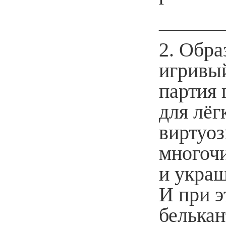
______
2. Обра
игривы
партия 
для лёг
виртуо
многоч
и украш
И при э
белькан