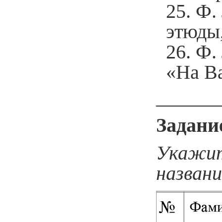
Ф.
этюды
Ф.
«На В
______
Задани
Укажит
названи