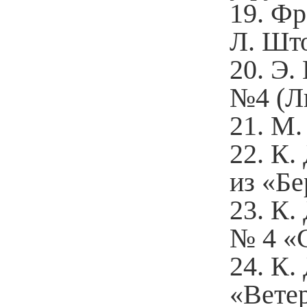
Фр
Л. Шт
Э.
№4 (Ли
М.
К.
из «Б
К.
№ 4 «
К.
«Ветер