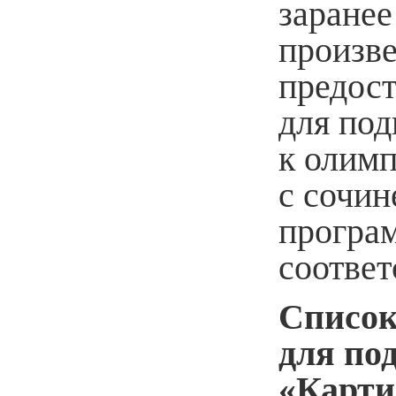
заранее
произве
предост
для под
к олимп
с сочи
програм
соотве
Список
для по
«Карти