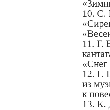
«Зимни
С.
«Сирен
«Весен
Г.
кантат
«Снег 
Г.
из му
к пов
К.