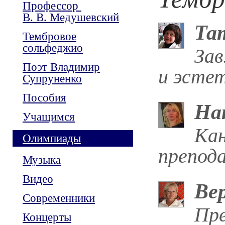
Профессор
В. В. Медушевский
Та
Тембровое
сольфеджио
Зав
Поэт Владимир
и эстет
Супруненко
Пособия
На
Учащимся
Кан
Олимпиады
препод
Музыка
Видео
Ве
Современники
Пре
Концерты