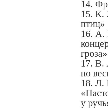
Фр
К.
птиц»
А.
концер
гроза»
В.
по вес
Л.
«Пасто
у ручь