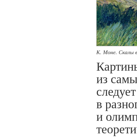
К. Моне. Скалы 
Картин
из самы
следует
в разно
и олимп
теорет