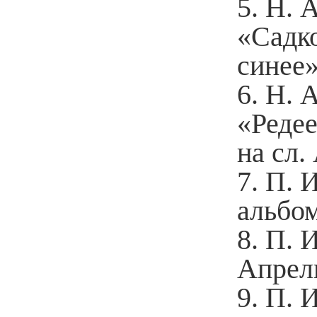
Н. 
«Садк
синее
Н. 
«Редее
на сл.
П. 
альбо
П. И
Апрел
П. 