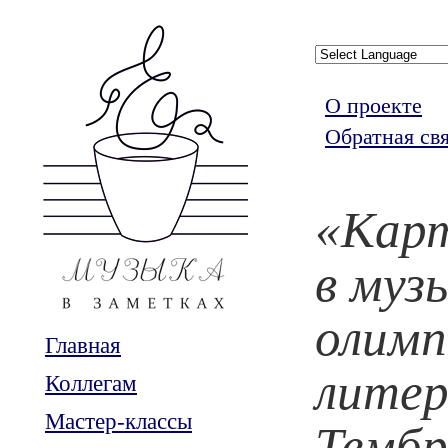
О проекте
Обратная св
«Кар
в муз
олимп
Главная
литер
Коллегам
Мастер-классы
Тембр