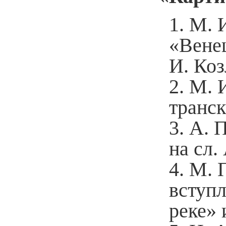
М. И
«Венец
И. Коз
М. 
транс
А. 
на сл.
М. 
вступл
реке»