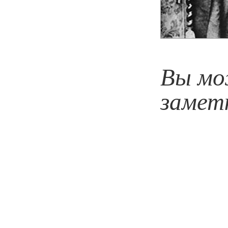
Вы мо
замет