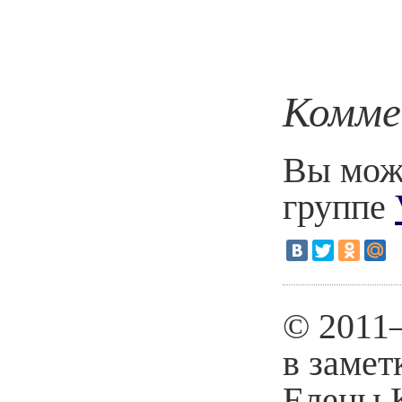
Комме
Вы може
группе
© 2011
в замет
Елены 