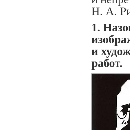
Н. А. Р
1. Наз
изобра
и худо
работ.