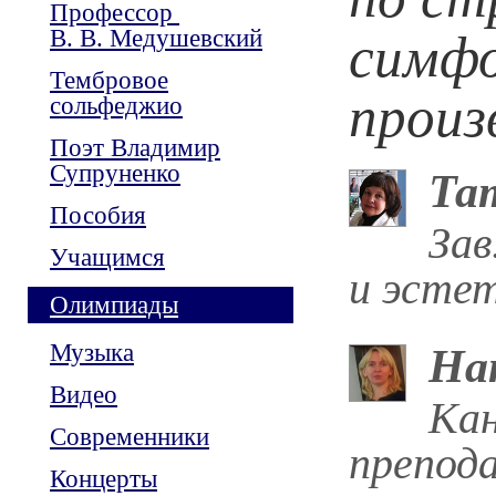
Профессор
В. В. Медушевский
симфо
Тембровое
произ
сольфеджио
Поэт Владимир
Супруненко
Та
Пособия
Зав
Учащимся
и эстет
Олимпиады
Музыка
На
Видео
Кан
Современники
препод
Концерты