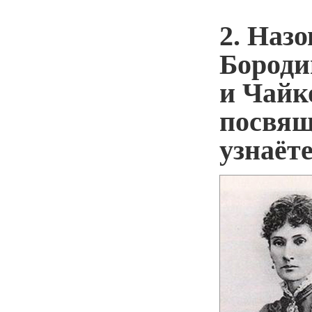
2. Наз
Бороди
и Чайк
посвящ
узнаёте