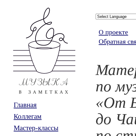
О проекте
Обратная св
Мате
по му
«От 
Главная
до Ча
Коллегам
Мастер-классы
по ст