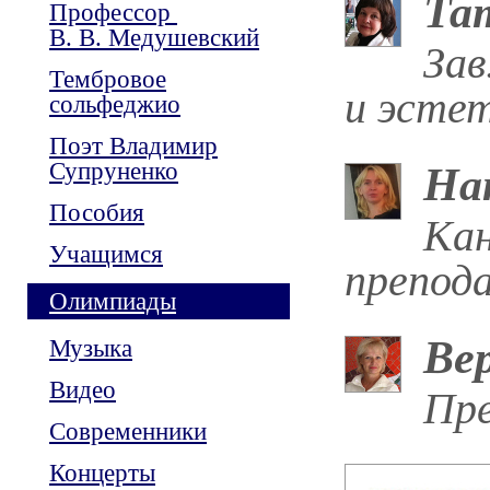
Та
Профессор
В. В. Медушевский
Зав
Тембровое
и эстет
сольфеджио
Поэт Владимир
Супруненко
На
Пособия
Кан
Учащимся
препод
Олимпиады
Ве
Музыка
Видео
Пре
Современники
Концерты