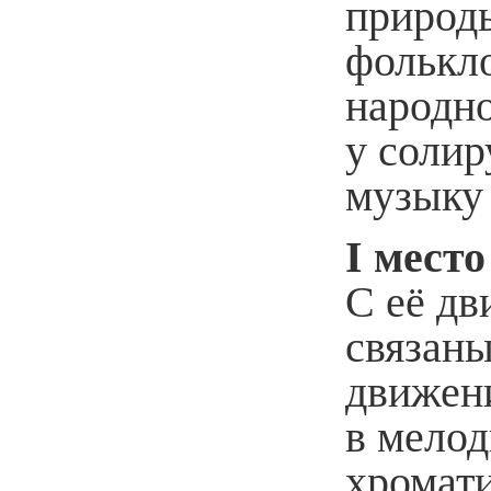
природ
фолькл
народно
у соли
музыку 
I место
С её дв
связаны
движени
в мелод
хромат