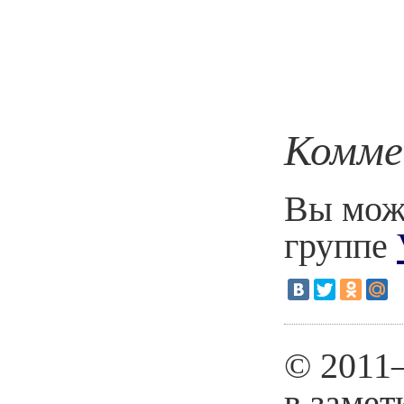
Комме
Вы може
группе
© 2011
в замет