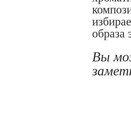
композ
избирае
образа 
Вы мо
замет