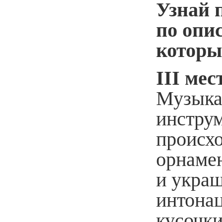
Узнай 
по опи
которы
III мес
Музыка
инстру
происх
орнаме
и укра
интона
кусочки