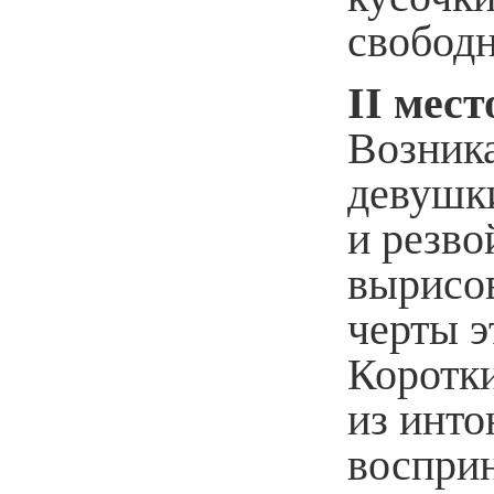
свободн
II мест
Возник
девушки
и резво
вырисо
черты э
Коротк
из инто
восприн