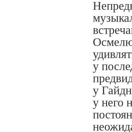
Непред
музыкал
встреча
Осмелюс
удивлят
у после
предвид
у Гайдн
у него 
постоя
неожид