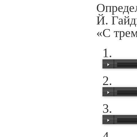
Опреде
Й. Гай
«С трем
00:00
/
00:33
00:00
/
00:35
00:00
/
01:15