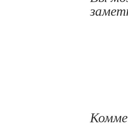
замет
Комме