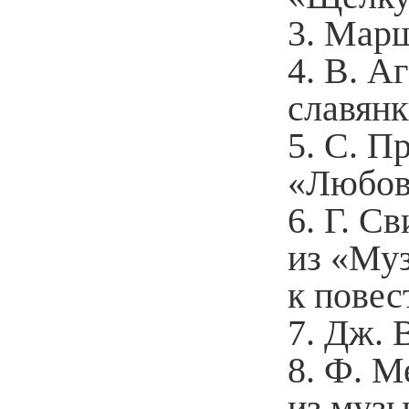
3. Мар
4. В. 
славянк
5. С. П
«Любовь
6. Г. С
из «Му
к повес
7. Дж. 
8. Ф. 
из музы