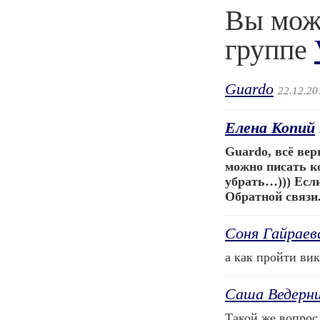
Вы може
группе
Guardo
22.12.20
Елена Копий
Guardo, всё вер
можно писать к
убрать…))) Если
Обратной связи.
Соня Гайраев
а как пройти ви
Саша Ведерни
Такой же вопрос