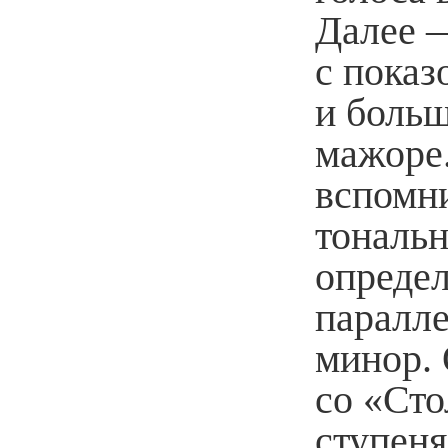
Далее 
с показ
и больш
мажоре.
вспомни
тональ
определ
паралл
минор. 
со «Сто
ступеня