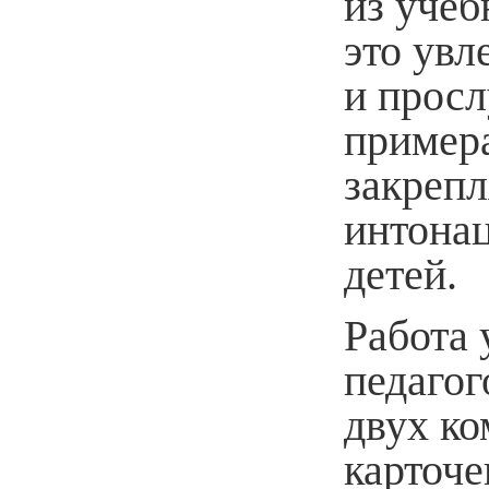
из учеб
это увл
и просл
примера
закрепл
интона
детей.
Работа 
педагог
двух ко
карточе