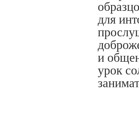
образцо
для инт
прослуш
доброж
и общен
урок с
занима