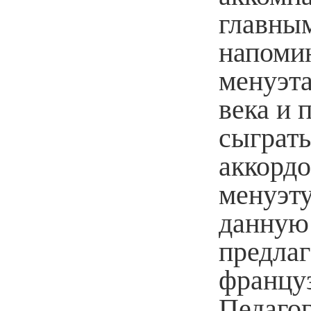
главным
напомин
менуэта
века и 
сыграть
аккордо
менуэту
данную 
предлаг
францу
Педагог