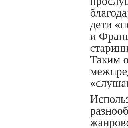
прослуш
благод
дети «п
и Франц
старинн
Таким о
межпре
«слуша
Исполь
разнооб
жанров