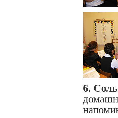
6. Сол
домашне
напомин