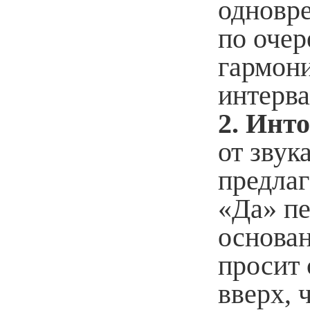
одновре
по очер
гармони
интерва
2. Инт
от звук
предлаг
«Да» пе
основан
просит с
вверх, 