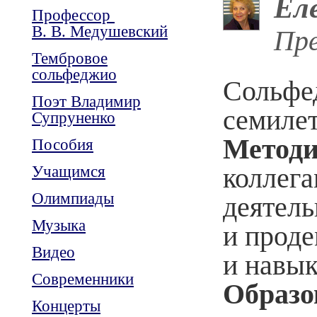
Ел
Профессор
В. В. Медушевский
Пре
Тембровое
сольфеджио
Сольфе
Поэт Владимир
семилет
Супруненко
Методи
Пособия
Учащимся
коллег
Олимпиады
деятель
Музыка
и проде
Видео
и навык
Современники
Образо
Концерты