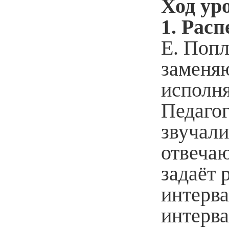
Ход ур
1. Рас
Е. Попл
заменя
исполня
Педагог
звучали
отвечаю
задаёт 
интерва
интерва