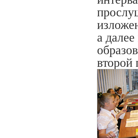
прослуш
изложен
а далее
образов
второй 