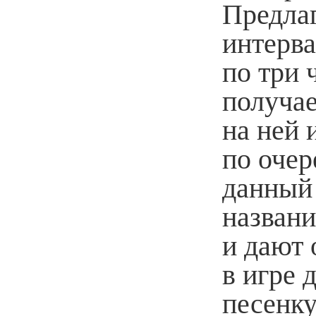
Предлаг
интерва
по три 
получае
на ней 
по очер
данный 
названи
и дают 
в игре 
песенку