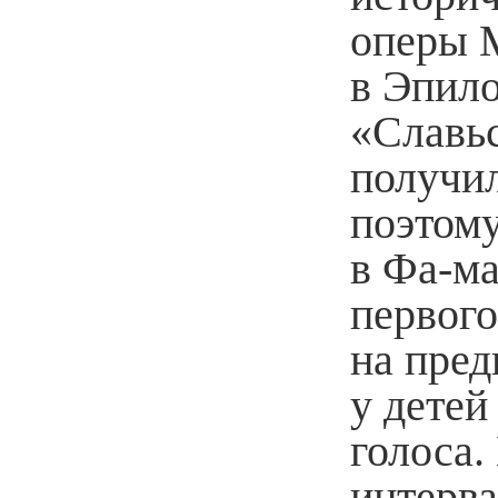
оперы 
в Эпило
«Славьс
получил
поэтом
в Фа-ма
первого
на пред
у детей
голоса.
интерва