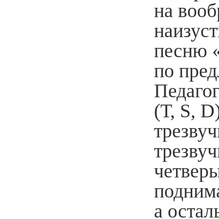
на воо
наизус
песню 
по пред
Педагог
(Т, S, 
трезвуч
трезвуч
четвер
поднима
а остал