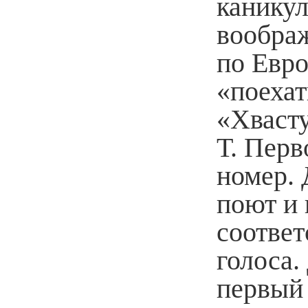
каникул
вообра
по Евро
«поехат
«Хвасту
Т. Перв
номер. 
поют и 
соответ
голоса.
первый 