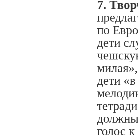
7. Твор
предла
по Евро
дети сл
чешску
милая»,
дети «в
мелоди
тетради
должны
голос к