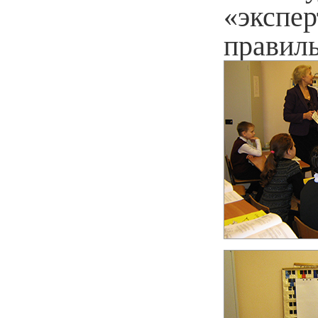
«экспе
правил