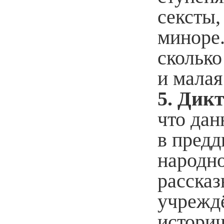
сексты,
миноре.
сколько
и малая
5. Дикт
что дан
в пред
народно
рассказ
учреждё
историч