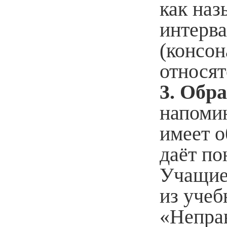
как наз
интерва
(консон
относят
3. Обр
напомин
имеет 
даёт по
Учащиес
из учеб
«Непра