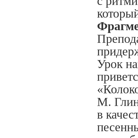
с ритм
который
Фрагме
Препода
придерж
Урок на
приветс
«Колоко
М. Гли
в качес
песенн