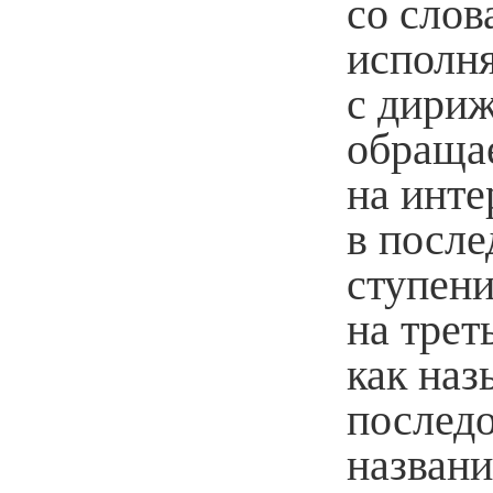
со слов
исполня
с дириж
обраща
на инте
в после
ступени
на трет
как наз
последо
названи