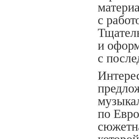
материа
с работ
Тщател
и оформ
с посл
Интере
предло
музыка
по Евро
сюжетн