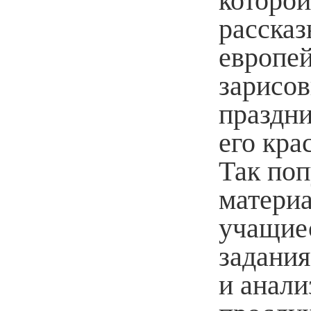
которой
рассказ
европей
зарисов
праздни
его кра
Так поп
материа
учащие
задани
и анали