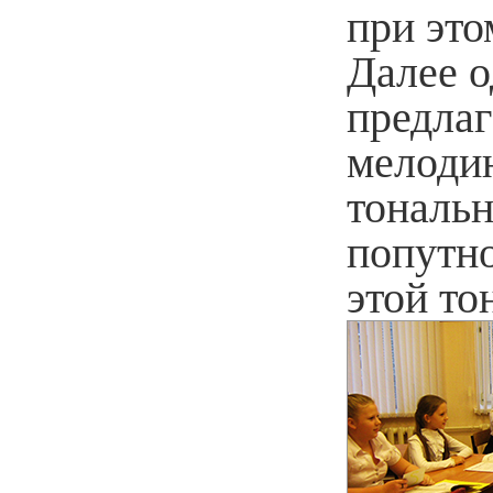
при это
Далее о
предлаг
мелодию
тональн
попутн
этой то