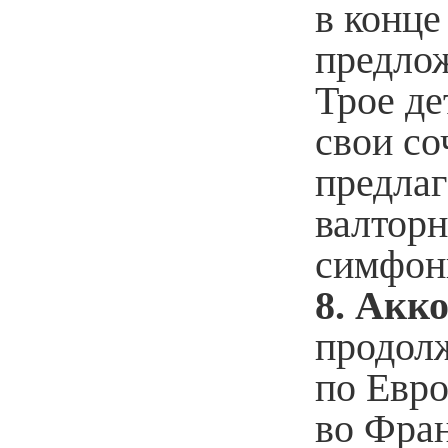
в конце
предлож
Трое де
свои со
предлаг
валторн
симфони
8. Акк
продол
по Евро
во Фра