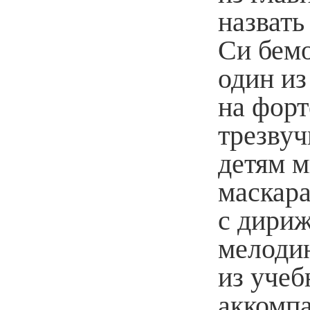
назвать
Си бем
один из
на форт
трезвуч
детям м
маскар
с дири
мелоди
из учеб
аккомпа