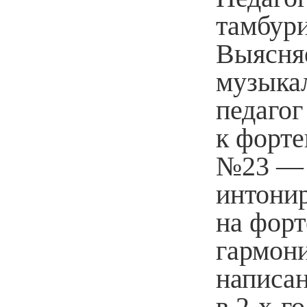
тамбури
Выясняе
музыкал
педагог
к форте
№23 — 
интонир
на форт
гармони
написан
в 2-х-г